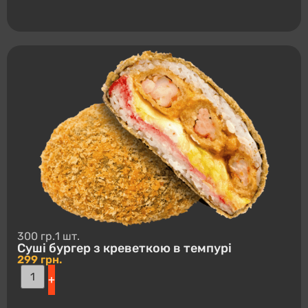
300 гр.
1 шт.
Суші буpгep з креветкою в темпурі
299
грн.
+