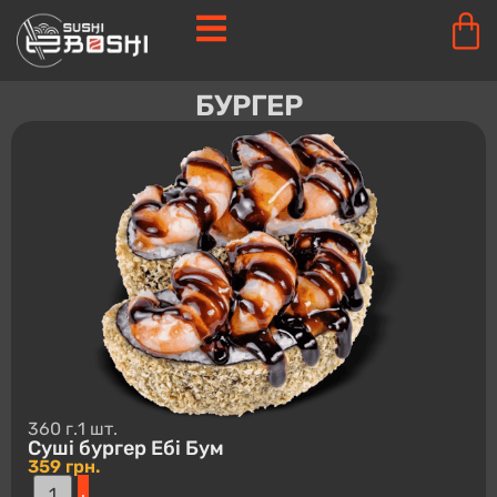
БУРГЕР
360 г.
1 шт.
Суші буpгep Ебі Бум
359
грн.