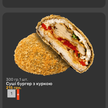
300 гр.
1 шт.
Суші буpгep з куркою
215
грн.
+