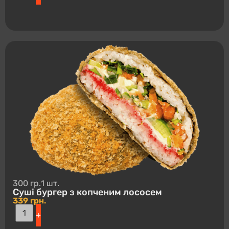
300 гр.
1 шт.
Суші буpгep з копченим лососем
339
грн.
+