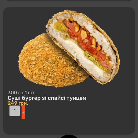
300 гр.
1 шт.
Суші буpгep зі спайсі тунцем
249
грн.
+