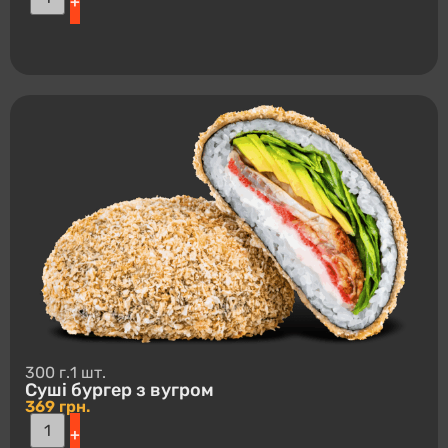
+
300 г.
1 шт.
Суші буpгep з вугром
369
грн.
+