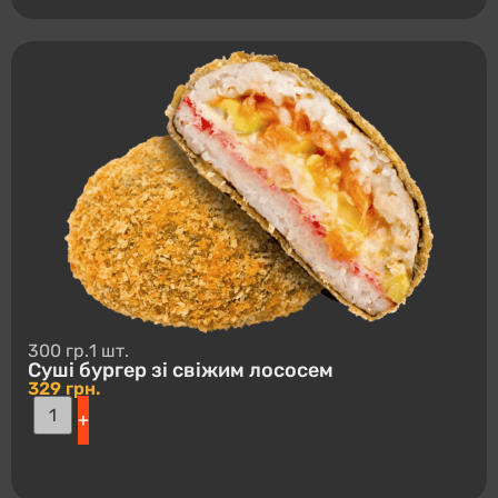
300 гр.
1 шт.
Суші буpгep зі свіжим лососем
329
грн.
+